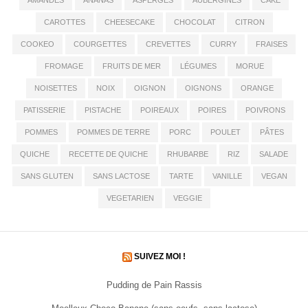
CAROTTES
CHEESECAKE
CHOCOLAT
CITRON
COOKEO
COURGETTES
CREVETTES
CURRY
FRAISES
FROMAGE
FRUITS DE MER
LÉGUMES
MORUE
NOISETTES
NOIX
OIGNON
OIGNONS
ORANGE
PATISSERIE
PISTACHE
POIREAUX
POIRES
POIVRONS
POMMES
POMMES DE TERRE
PORC
POULET
PÂTES
QUICHE
RECETTE DE QUICHE
RHUBARBE
RIZ
SALADE
SANS GLUTEN
SANS LACTOSE
TARTE
VANILLE
VEGAN
VEGETARIEN
VEGGIE
SUIVEZ MOI !
Pudding de Pain Rassis