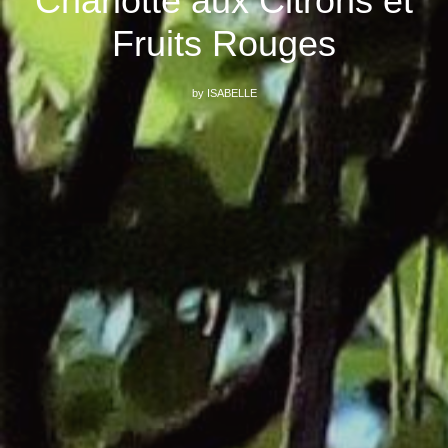
Charlotte aux Citrons et
Fruits Rouges
by
ISABELLE