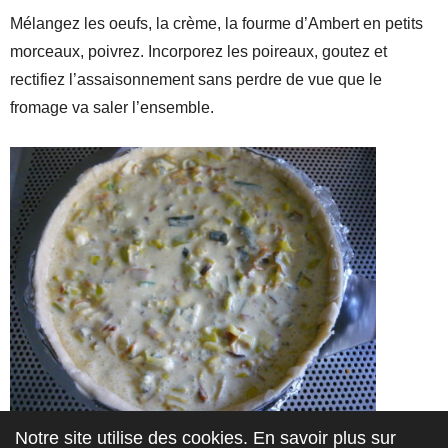
Mélangez les oeufs, la crème, la fourme d’Ambert en petits
morceaux, poivrez. Incorporez les poireaux, goutez et
rectifiez l’assaisonnement sans perdre de vue que le
fromage va saler l’ensemble.
Notre site utilise des cookies. En savoir plus sur
vérifiez que les petits morceaux de fourme sont bien répartis