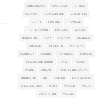
CHEESECAKE
CHOCOLAT
CITRON
COOKEO
COURGETTES
CREVETTES
CURRY
FRAISES
FROMAGE
FRUITS DE MER
LÉGUMES
MORUE
NOISETTES
NOIX
OIGNON
OIGNONS
ORANGE
PATISSERIE
PISTACHE
POIREAUX
POIRES
POIVRONS
POMMES
POMMES DE TERRE
PORC
POULET
PÂTES
QUICHE
RECETTE DE QUICHE
RHUBARBE
RIZ
SALADE
SANS GLUTEN
SANS LACTOSE
TARTE
VANILLE
VEGAN
VEGETARIEN
VEGGIE