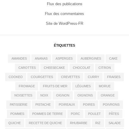
Flux des publications
Flux des commentaires
Site de WordPress-FR
ÉTIQUETTES
AMANDES
ANANAS
ASPERGES
AUBERGINES
CAKE
CAROTTES
CHEESECAKE
CHOCOLAT
CITRON
COOKEO
COURGETTES
CREVETTES
CURRY
FRAISES
FROMAGE
FRUITS DE MER
LÉGUMES
MORUE
NOISETTES
NOIX
OIGNON
OIGNONS
ORANGE
PATISSERIE
PISTACHE
POIREAUX
POIRES
POIVRONS
POMMES
POMMES DE TERRE
PORC
POULET
PÂTES
QUICHE
RECETTE DE QUICHE
RHUBARBE
RIZ
SALADE