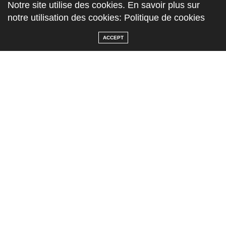
Notre site utilise des cookies. En savoir plus sur
notre utilisation des cookies: Politique de cookies
ACCEPT
Imprimer cet article
TAGS:
CITRON
,
FENOUIL
,
FREGULA SARDA
,
ORANGE
,
PÂTES
,
POMELO
,
SALADE
PREVIOUS ARTICLE
Tiramisu Vanille Fraises
NEXT ARTICLE
Tarte Fraises Pistache sans Cuisson
0
0