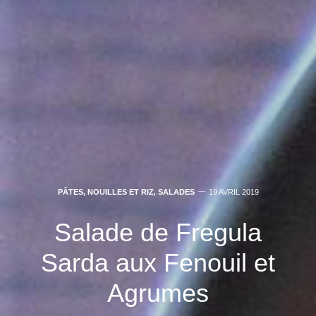
PÂTES, NOUILLES ET RIZ
,
SALADES
19 AVRIL 2019
Salade de Fregula
Sarda aux Fenouil et
Agrumes