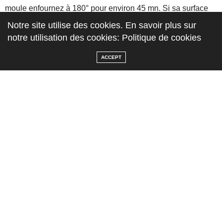
moule enfournez à 180° pour environ 45 mn. Si sa surface
n’est pas joliment colorée de tâches noires, remontez la
Notre site utilise des cookies. En savoir plus sur
grille du four et prolongez un peu la cuisson jusqu’à
notre utilisation des cookies: Politique de cookies
coloration voulue.
ACCEPT
Une fois la cuisson terminée, laissez-le refroidir sur une