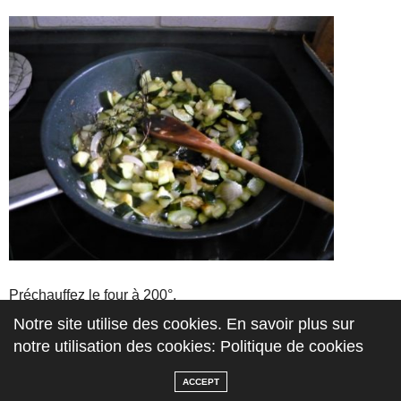
Préchauffez le four à 200°.
Notre site utilise des cookies. En savoir plus sur
Mélangez la crème, l’oeuf, 100 g fromage râpé, salez (peu,
notre utilisation des cookies: Politique de cookies
le fromage, en fondant, ainsi que le jambon, vont ajouter du
ACCEPT
sel), poivrez. Incorporez le jambon et les courgettes (sans la