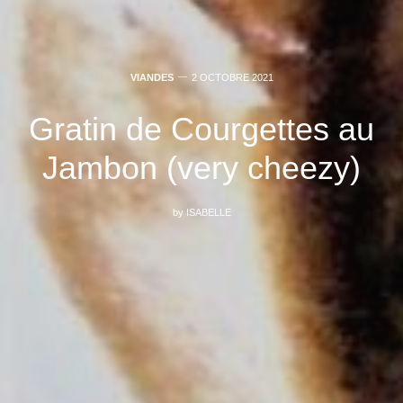
VIANDES
2 OCTOBRE 2021
Gratin de Courgettes au
Jambon (very cheezy)
by
ISABELLE