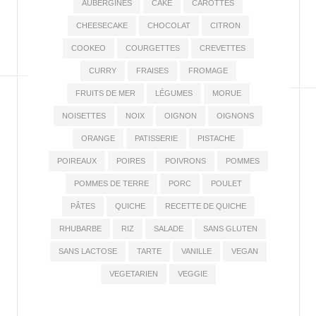
AUBERGINES
CAKE
CAROTTES
CHEESECAKE
CHOCOLAT
CITRON
COOKEO
COURGETTES
CREVETTES
CURRY
FRAISES
FROMAGE
FRUITS DE MER
LÉGUMES
MORUE
NOISETTES
NOIX
OIGNON
OIGNONS
ORANGE
PATISSERIE
PISTACHE
POIREAUX
POIRES
POIVRONS
POMMES
POMMES DE TERRE
PORC
POULET
PÂTES
QUICHE
RECETTE DE QUICHE
RHUBARBE
RIZ
SALADE
SANS GLUTEN
SANS LACTOSE
TARTE
VANILLE
VEGAN
VEGETARIEN
VEGGIE