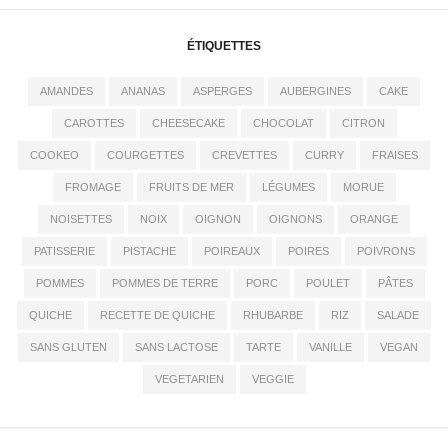
ÉTIQUETTES
AMANDES
ANANAS
ASPERGES
AUBERGINES
CAKE
CAROTTES
CHEESECAKE
CHOCOLAT
CITRON
COOKEO
COURGETTES
CREVETTES
CURRY
FRAISES
FROMAGE
FRUITS DE MER
LÉGUMES
MORUE
NOISETTES
NOIX
OIGNON
OIGNONS
ORANGE
PATISSERIE
PISTACHE
POIREAUX
POIRES
POIVRONS
POMMES
POMMES DE TERRE
PORC
POULET
PÂTES
QUICHE
RECETTE DE QUICHE
RHUBARBE
RIZ
SALADE
SANS GLUTEN
SANS LACTOSE
TARTE
VANILLE
VEGAN
VEGETARIEN
VEGGIE