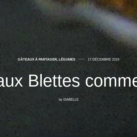
GÂTEAUX À PARTAGER
,
LÉGUMES
17 DÉCEMBRE 2019
aux Blettes comm
by
ISABELLE