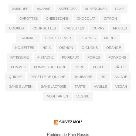
AMANDES
ANANAS
ASPERGES
AUBERGINES
CAKE
CAROTTES
CHEESECAKE
CHOCOLAT
CITRON
COOKEO
COURGETTES
CREVETTES
CURRY
FRAISES
FROMAGE
FRUITS DE MER
LÉGUMES
MORUE
NOISETTES
NOIX
OIGNON
OIGNONS
ORANGE
PATISSERIE
PISTACHE
POIREAUX
POIRES
POIVRONS
POMMES
POMMES DE TERRE
PORC
POULET
PÂTES
QUICHE
RECETTE DE QUICHE
RHUBARBE
RIZ
SALADE
SANS GLUTEN
SANS LACTOSE
TARTE
VANILLE
VEGAN
VEGETARIEN
VEGGIE
SUIVEZ MOI !
Pudding de Pain Rassis